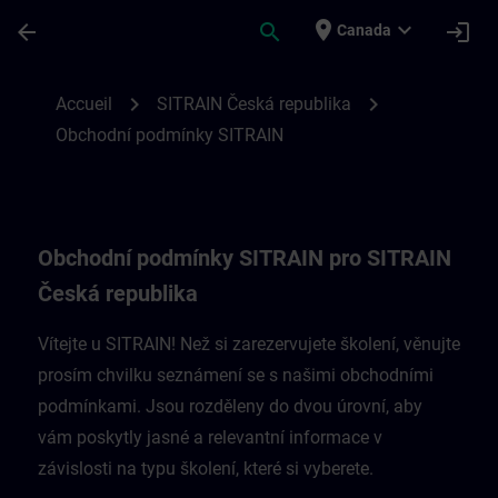
Passer au contenu principal
Page chargée
place
expand_more
arrow_back
search
login
Canada
Obchodní podmínky SITRAIN pro Českou r
chevron_right
chevron_right
Accueil
SITRAIN Česká republika
Obchodní podmínky SITRAIN
Obchodní podmínky SITRAIN pro SITRAIN
Česká republika
Vítejte u SITRAIN! Než si zarezervujete školení, věnujte
prosím chvilku seznámení se s našimi obchodními
podmínkami. Jsou rozděleny do dvou úrovní, aby
vám poskytly jasné a relevantní informace v
závislosti na typu školení, které si vyberete.