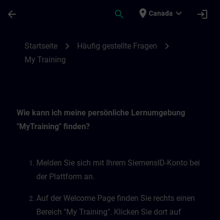
Passer au contenu principal
Page chargée
place
expand_more
arrow_back
search
login
Canada
My Training | SITRAIN
chevron_right
chevron_right
Startseite
Häufig gestellte Fragen
My Training
Wie kann ich meine persönliche Lernumgebung
"MyTraining" finden?
Melden Sie sich mit Ihrem SiemensID-Konto bei
der Plattform an.
Auf der Welcome Page finden Sie rechts einen
Bereich "My Training". Klicken Sie dort auf