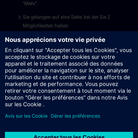
"Mehr".
Sie gelangen auf eine Seite, bei der Sie 2
Möglichkeiten haben:
Sie können in die "My Training" Umgebung für
Learning Events oder Learning Journeys
wechseln, oder Sie wechseln in die "My Plan"
Umgebung von SITRAIN access.