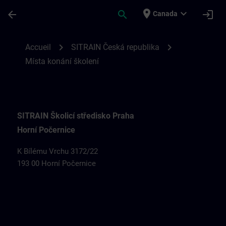
Passer au contenu principal
Page chargée
place
expand_more
arrow_back
search
login
Canada
Místa konání školení SITRAIN v České rep
chevron_right
chevron_right
Accueil
SITRAIN Česká republika
Místa konání školení
SITRAIN Školicí středisko Praha
Horní Počernice
K Bílému Vrchu 3172/22
193 00 Horní Počernice