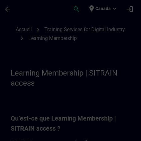
Passer au contenu principal
Page chargée
place
expand_more
arrow_back
search
login
Canada
Learning Membership | SITRAIN
chevron_right
Accueil
Training Services for Digital Industry
chevron_right
Learning Membership
Learning Membership | SITRAIN
access
Qu’est-ce que Learning Membership |
SITRAIN access ?