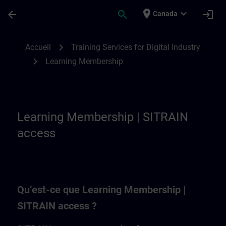
Passer au contenu principal
Page chargée
place
expand_more
arrow_back
search
login
Canada
Learning Membership | SITRAIN
chevron_right
Accueil
Training Services for Digital Industry
chevron_right
Learning Membership
Learning Membership | SITRAIN
access
Qu’est-ce que Learning Membership |
SITRAIN access ?