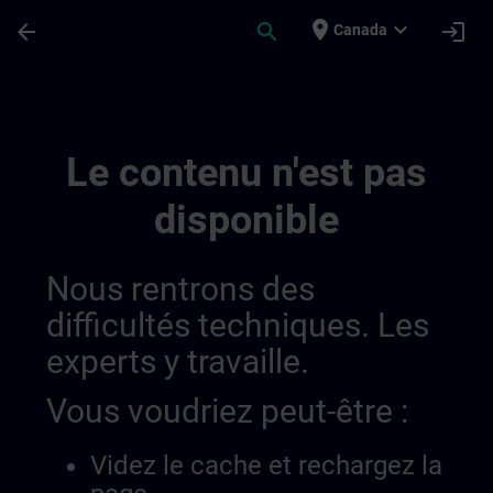
Passer au contenu principal
Page chargée
place
expand_more
arrow_back
search
login
Canada
Learning Membership | SITRAIN
Le contenu n'est pas
disponible
Nous rentrons des
difficultés techniques. Les
experts y travaille.
Vous voudriez peut-être :
Videz le cache et rechargez la