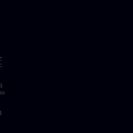
と
ニ
自
ss
ま
、