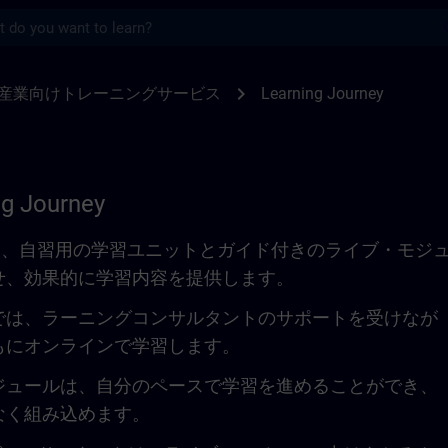
s
SITRAIN
chevron_right
産業向けトレーニングサービス
Learning Journey
ng Journey
urneyでは、自習用の学習ユニットとガイド付きのライブ・モジ
せ、効果的に学習内容を提供します。
では、ラーニングコンサルタントのサポートを受けなが
もにオンラインで学習します。
ジュールは、自分のペースで学習を進めることができ、
なく組み込めます。