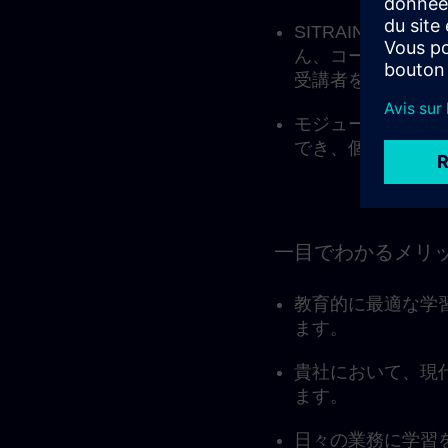
SITRAINのラ
ん、コーチングセ
受講者をサポート
モジュール構成に
でき、個々の学習
一目でわかるメリ
教育的に最適な学
ます。
貴社において、現
ます。
日々の業務に学習