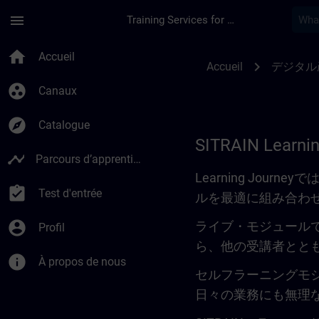
Passer au contenu principal
Page chargée
menu
Training Services for Digital Industries
Learning Journey | 
home
Accueil
chevron_right
Accueil
デジタル
group_work
Canaux
explore
Catalogue
SITRAIN Learni
timeline
Parcours d’apprentissage
Learning Jo
assignment_turned_in
Test d'entrée
ルを最適に組み合わ
account_circle
ライブ・モジュール
Profil
ら、他の受講者とと
info
À propos de nous
セルフラーニングモ
日々の業務にも無理