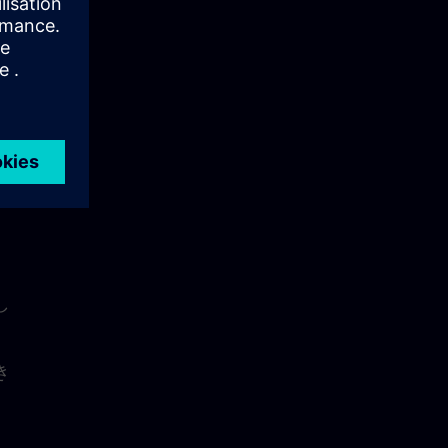
、
が
し
き