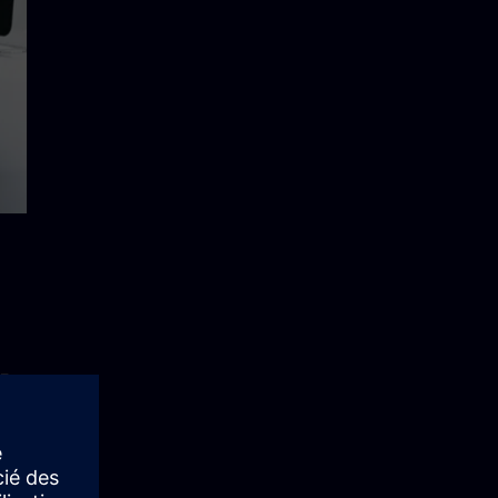
組
ン
。