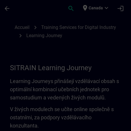
Passer au contenu principal
Page chargée
place
expand_more
arrow_back
search
login
Canada
Learning Journey | SITRAIN
chevron_right
Accueil
Training Services for Digital Industry
chevron_right
Learning Journey
SITRAIN Learning Journey
Learning Journeys přinášejí vzdělávací obsah s
optimální kombinací učebních jednotek pro
samostudium a vedených živých modulů.
V živých modulech se učíte online společně s
ostatními, za podpory vzdělávacího
konzultanta.