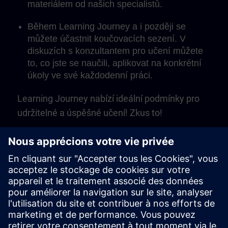
materiálem od našich specialistů.
Během Learning Journey a i později se
můžete účastnit koučovacích sezení. V
diskuzích s konzultantem pro učení můžete
to, co jste se naučili, aplikovat na konkrétní
úkoly ve své každodenní práci.
Learning Journey nabízí ideální podmínky pro
udržitelné a úspěšné učení! Zkus to!
Play