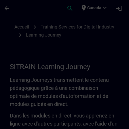
Passer au contenu principal
Page chargée
place
expand_more
arrow_back
search
login
Canada
Learning Journey | SITRAIN
chevron_right
Accueil
Training Services for Digital Industry
chevron_right
Learning Journey
SITRAIN Learning Journey
Learning Journeys transmettent le contenu
pédagogique grâce à une combinaison
optimale de modules d'autoformation et de
modules guidés en direct.
Dans les modules en direct, vous apprenez en
ligne avec d'autres participants, avec l'aide d'un