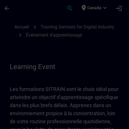
Passer au contenu principal
Page chargée
place
expand_more
arrow_back
search
login
Canada
Learning Event | SITRAIN
chevron_right
Accueil
Training Services for Digital Industry
chevron_right
Événement d'apprentissage
Learning Event
Les formations SITRAIN sont le choix idéal pour
atteindre un objectif d'apprentissage spécifique
dans les plus brefs délais. Apprenez dans un
environnement propice à la concentration, loin
de votre routine professionnelle quotidienne,