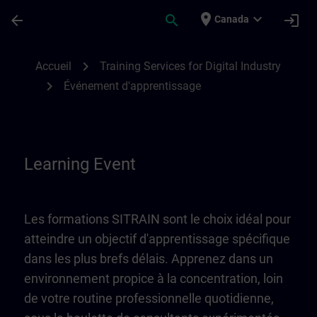
Passer au contenu principal
Page chargée
place
expand_more
arrow_back
search
login
Canada
Learning Event | SITRAIN
chevron_right
Accueil
Training Services for Digital Industry
chevron_right
Événement d'apprentissage
Learning Event
Les formations SITRAIN sont le choix idéal pour
atteindre un objectif d'apprentissage spécifique
dans les plus brefs délais. Apprenez dans un
environnement propice à la concentration, loin
de votre routine professionnelle quotidienne,