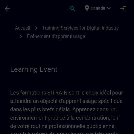
Passer au contenu principal
Page chargée
place
expand_more
arrow_back
search
login
Canada
Learning Event | SITRAIN
chevron_right
Accueil
Training Services for Digital Industry
chevron_right
Événement d'apprentissage
Learning Event
Les formations SITRAIN sont le choix idéal pour
atteindre un objectif d'apprentissage spécifique
dans les plus brefs délais. Apprenez dans un
environnement propice à la concentration, loin
de votre routine professionnelle quotidienne,