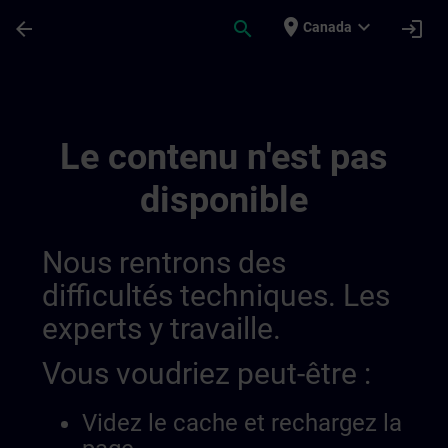
Passer au contenu principal
Page chargée
place
expand_more
arrow_back
search
login
Canada
Learning Event 01398123190046720079 |
Le contenu n'est pas
disponible
Nous rentrons des
difficultés techniques. Les
experts y travaille.
Vous voudriez peut-être :
Videz le cache et rechargez la