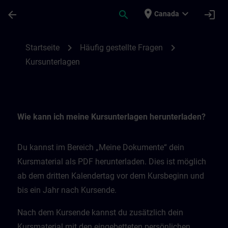
Passer au contenu principal
Page chargée
place
expand_more
arrow_back
search
login
Canada
Kursunterlagen | SITRAIN
chevron_right
chevron_right
Startseite
Häufig gestellte Fragen
Kursunterlagen
Wie kann ich meine Kursunterlagen herunterladen?
Du kannst im Bereich „Meine Dokumente“ dein
Kursmaterial als PDF herunterladen. Dies ist möglich
ab dem dritten Kalendertag vor dem Kursbeginn und
bis ein Jahr nach Kursende.
Nach dem Kursende kannst du zusätzlich dein
Kursmaterial mit den eingebetteten persönlichen