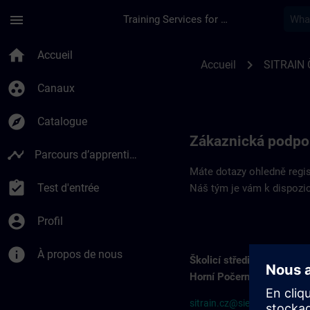
Passer au contenu principal
Page chargée
menu
Training Services for Digital Industries
Kontaktní údaje SIT
home
Accueil
chevron_right
Accueil
SITRAIN 
group_work
Canaux
explore
Catalogue
Zákaznická podpo
timeline
Parcours d’apprentissage
Máte dotazy ohledně regis
assignment_turned_in
Test d'entrée
Náš tým je vám k dispozic
account_circle
Profil
info
À propos de nous
Školicí středisko SITRAI
Horní Počernice
sitrain.cz@siemens.com