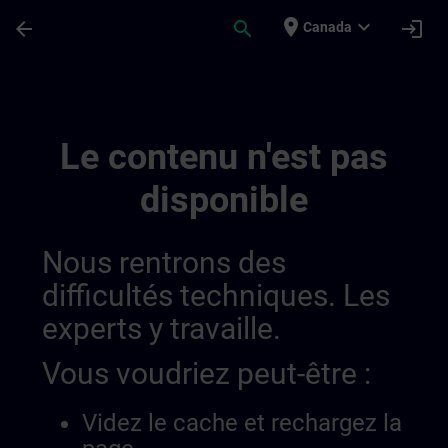
Passer au contenu principal
Page chargée
place
expand_more
arrow_back
search
login
Canada
German Equivalent Content | SITRAIN
Le contenu n'est pas
disponible
Nous rentrons des
difficultés techniques. Les
experts y travaille.
Vous voudriez peut-être :
Videz le cache et rechargez la