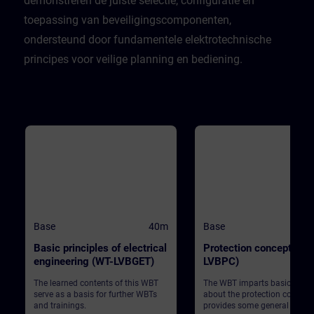
demonstreren de juiste selectie, configuratie en
toepassing van beveiligingscomponenten,
ondersteund door fundamentele elektrotechnische
principes voor veilige planning en bediening.
Base
40m
Base
Basic principles of electrical
Protection concept (WT
engineering (WT-LVBGET)
LVBPC)
The learned contents of this WBT
The WBT imparts basic know
serve as a basis for further WBTs
about the protection concept
and trainings.
provides some general infor