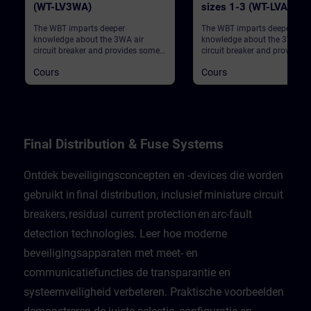
(WT-LV3WA)
sizes 1-3 (WT-LVA3WL
The WBT imparts deeper
The WBT imparts deeper
knowledge about the 3WA air
knowledge about the 3WL air
circuit breaker and provides some
circuit breaker and provides
general information.
general information.
Cours
Cours
Final Distribution & Fuse Systems
Ontdek beveiligingsconcepten en -devices die worden
gebruikt in final distribution, inclusief miniature circuit
breakers, residual current protection en arc-fault
detection technologies. Leer hoe moderne
beveiligingsapparaten met meet- en
communicatiefuncties de transparantie en
systeemveiligheid verbeteren. Praktische voorbeelden