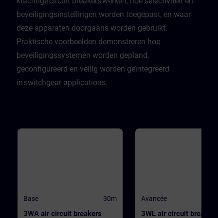
krachtige circuit breakers werken, hoe selectiviteit en
beveiligingsinstellingen worden toegepast, en waar
deze apparaten doorgaans worden gebruikt.
Praktische voorbeelden demonstreren hoe
beveiligingssystemen worden gepland,
geconfigureerd en veilig worden geïntegreerd
in switchgear applications.
Base
30m
Avancée
3WA air circuit breakers
3WL air circuit breaker