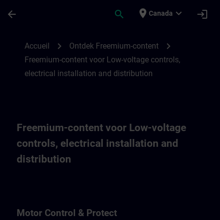
Passer au contenu principal
Page chargée
place
expand_more
arrow_back
search
login
Canada
Freemium-content voor Low-voltage controls
chevron_right
chevron_right
Accueil
Ontdek Freemium-content
Freemium-content voor Low-voltage controls,
electrical installation and distribution
Freemium-content voor Low-voltage
controls, electrical installation and
distribution
Motor Control & Protect