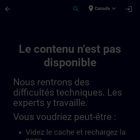
Passer au contenu principal
Page chargée
place
expand_more
arrow_back
search
login
Canada
Draft De Location Hamburg | SITRAIN
Le contenu n'est pas
disponible
Nous rentrons des
difficultés techniques. Les
experts y travaille.
Vous voudriez peut-être :
Videz le cache et rechargez la