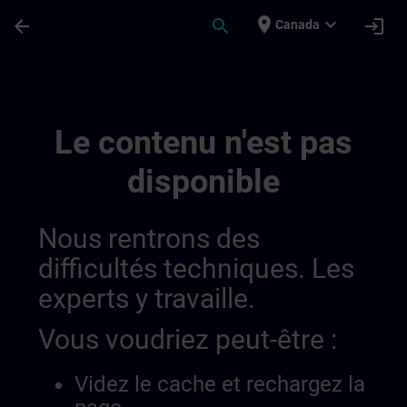
Passer au contenu principal
Page chargée
place
expand_more
arrow_back
search
login
Canada
Develop Your Expertise In Industrial Au
Le contenu n'est pas
disponible
Nous rentrons des
difficultés techniques. Les
experts y travaille.
Vous voudriez peut-être :
Videz le cache et rechargez la