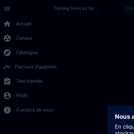
Passer au contenu principal
Page chargée
menu
Training Services for Digital Industries
Développez votre exp
home
Accueil
group_work
Canaux
explore
Catalogue
timeline
Parcours d’apprentissage
assignment_turned_in
Test d'entrée
account_circle
Profil
info
À propos de nous