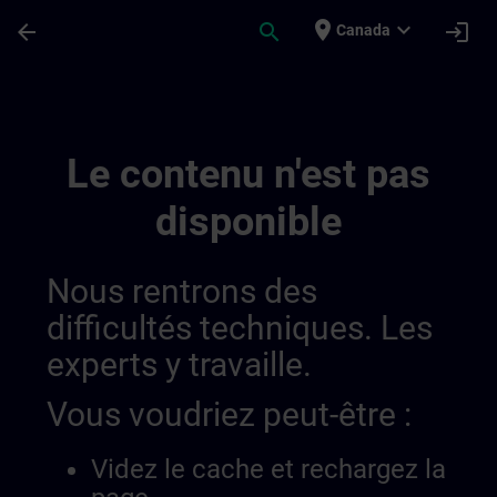
Passer au contenu principal
Page chargée
place
expand_more
arrow_back
search
login
Canada
Conditions Générales Pour Sitrain Belgiq
Le contenu n'est pas
disponible
Nous rentrons des
difficultés techniques. Les
experts y travaille.
Vous voudriez peut-être :
Videz le cache et rechargez la