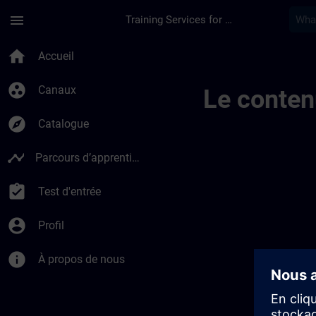
Passer au contenu principal
Page chargée
menu
Training Services for Digital Industries
Channel En | SITRAI
home
Accueil
group_work
Canaux
Le conten
explore
Catalogue
timeline
Parcours d’apprentissage
assignment_turned_in
Test d'entrée
account_circle
Profil
info
À propos de nous