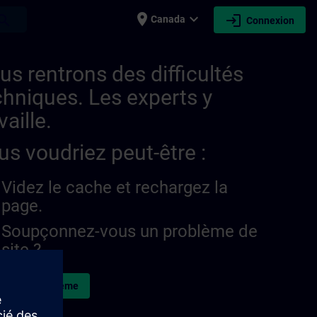
place
expand_more
login
earch
Canada
Connexion
us rentrons des difficultés
chniques. Les experts y
vaille.
us voudriez peut-être :
Videz le cache et rechargez la
page.
Soupçonnez-vous un problème de
site ?
naler le problème