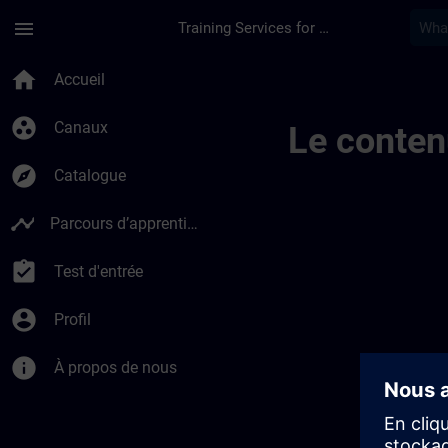
Passer au contenu principal
Page chargée
menu
Training Services for Digital Industries
Channel 014456040
home
Accueil
group_work
Canaux
Le conten
explore
Catalogue
timeline
Parcours d’apprentissage
assignment_turned_in
Test d'entrée
account_circle
Profil
info
À propos de nous