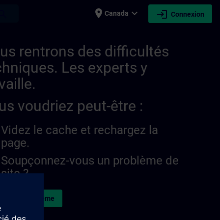
place
expand_more
login
earch
Canada
Connexion
us rentrons des difficultés
chniques. Les experts y
vaille.
us voudriez peut-être :
Videz le cache et rechargez la
page.
Soupçonnez-vous un problème de
site ?
naler le problème