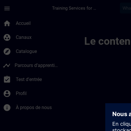
Passer au contenu principal
Page chargée
menu
Training Services for Digital Industries
Canais Regionais De
home
Accueil
group_work
Canaux
Le conten
explore
Catalogue
timeline
Parcours d’apprentissage
assignment_turned_in
Test d'entrée
account_circle
Profil
info
À propos de nous