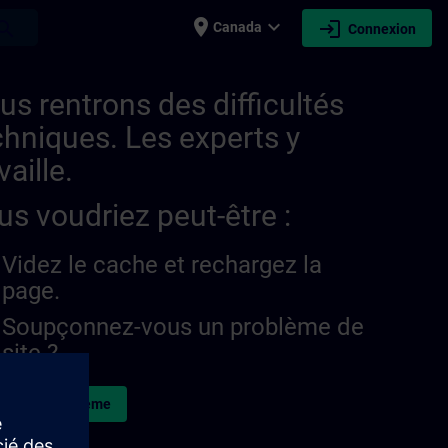
place
expand_more
login
earch
Canada
Connexion
us rentrons des difficultés
chniques. Les experts y
vaille.
us voudriez peut-être :
Videz le cache et rechargez la
page.
Soupçonnez-vous un problème de
site ?
naler le problème