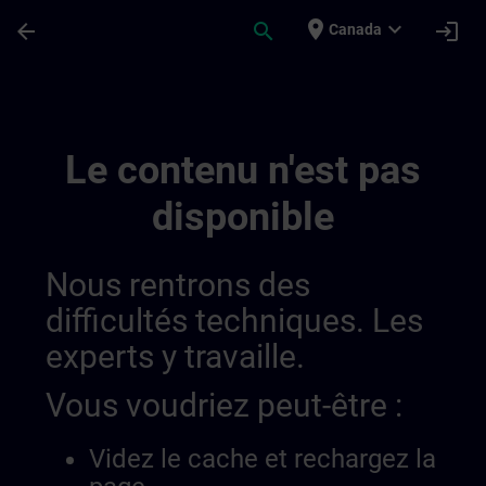
Passer au contenu principal
Page chargée
place
expand_more
arrow_back
search
login
Canada
Accréditation Et Subventions En Suisse |
Le contenu n'est pas
disponible
Nous rentrons des
difficultés techniques. Les
experts y travaille.
Vous voudriez peut-être :
Videz le cache et rechargez la