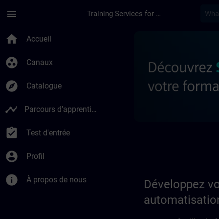
Passer au contenu principal
Page chargée
menu
Training Services for Digital Industries
Développez votre exp
home
Accueil
group_work
Canaux
explore
Catalogue
timeline
Parcours d’apprentissage
assignment_turned_in
Test d'entrée
account_circle
Profil
info
À propos de nous
Développez vo
automatisation