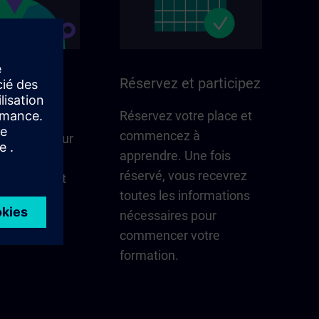
ans votre
Réservez et participez
Réservez votre place et
commencez à
i compte pour
apprendre. Une fois
n – mises à
réservé, vous recevrez
cts locaux et
toutes les informations
coup d'œil.
nécessaires pour
 la région
commencer votre
formation.