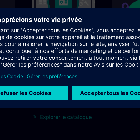
Trouvez le cours qui
SITRAIN d
vous convient
région
e
Recherchez directement
Tout ce qu
mens
en utilisant des mots-
votre régio
clés et des filtres – ou
jour, conta
enu
explorez par catégorie
plus en un 
on est
dans le catalogue pour
Explorer
d que
trouver votre cours idéal.
Explorer le catalogue