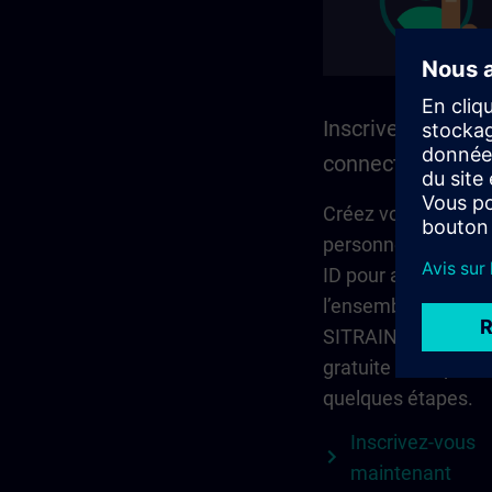
Inscrivez-vous et
connectez-vous
Créez votre compt
personnel via Sie
ID pour accéder à
l’ensemble du cont
SITRAIN. L’inscripti
gratuite et ne pren
quelques étapes.
Inscrivez-vous
maintenant