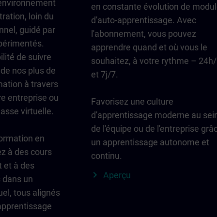
environnement
en constante évolution de modu
ration, loin du
d'auto-apprentissage. Avec
nnel, guidé par
l'abonnement, vous pouvez
périmentés.
apprendre quand et où vous le
lité de suivre
souhaitez, à votre rythme – 24h
 de nos plus de
et 7j/7.
ation à travers
e entreprise ou
Favorisez une culture
asse virtuelle.
d'apprentissage moderne au sei
de l'équipe ou de l'entreprise grâ
formation en
un apprentissage autonome et
ez à des cours
continu.
t et à des
Aperçu
s dans un
el, tous alignés
'apprentissage