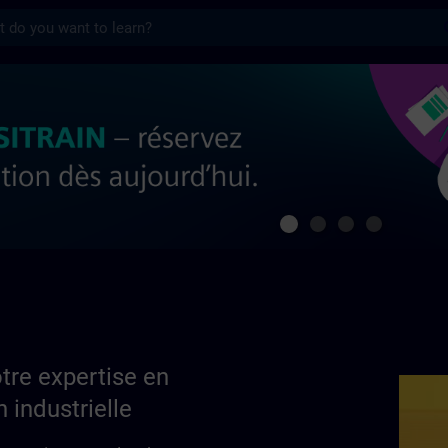
s
ertise en automatisation industrielle | S
tre expertise en
 industrielle