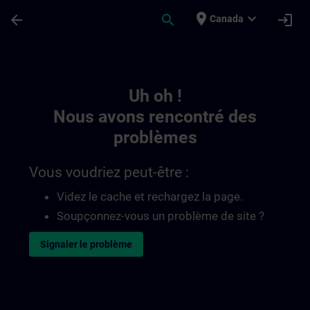
Passer au contenu principal
Page chargée
place
expand_more
arrow_back
search
login
Canada
Toc | SITRAIN
Uh oh !
Nous avons rencontré des
problèmes
Vous voudriez peut-être :
Videz le cache et rechargez la page.
Soupçonnez-vous un problème de site ?
Signaler le problème