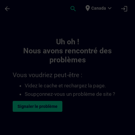
Passer au contenu principal
Page chargée
place
expand_more
arrow_back
search
login
Canada
Toc | SITRAIN
Uh oh !
Nous avons rencontré des
problèmes
Vous voudriez peut-être :
Videz le cache et rechargez la page.
Soupçonnez-vous un problème de site ?
Signaler le problème