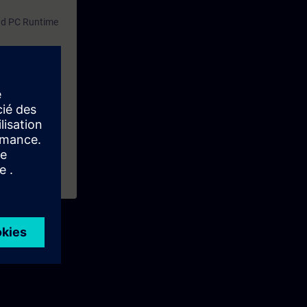
und PC Runtime
nstalliert
u halten.