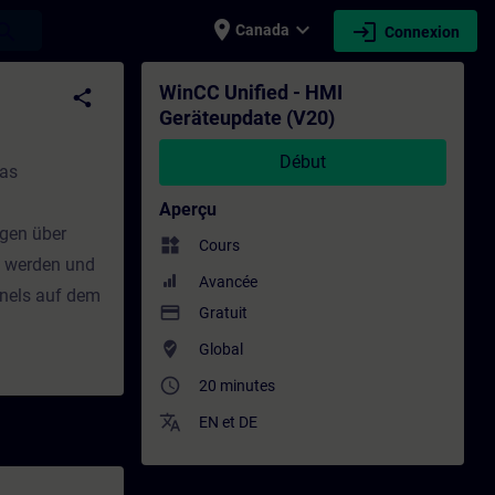
place
expand_more
login
earch
Canada
Connexion
t - Formation - Formation continue | SITR
WinCC Unified - HMI
share
Geräteupdate (V20)
Début
das
Aperçu
agen über
widgets
Cours
rt werden und
Avancée
anels auf dem
payment
Gratuit
where_to_vote
Global
access_time
20 minutes
translate
EN
et
DE