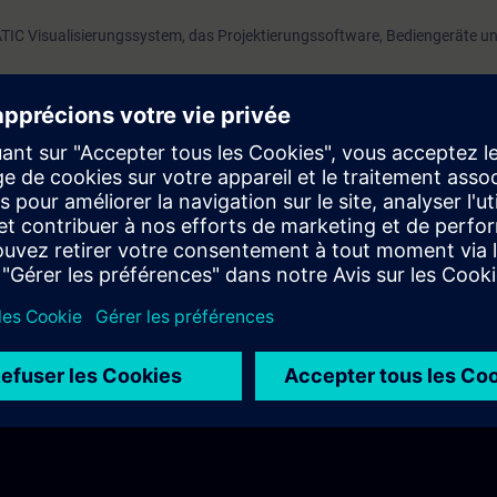
ATIC Visualisierungssystem, das Projektierungssoftware, Bediengeräte 
gsten Grundlagen über Image Dateien in WinCC Unified - wie Image Dateien i
n kannst, um deine Projektierung bzw. Panels auf dem aktuellen Stand z