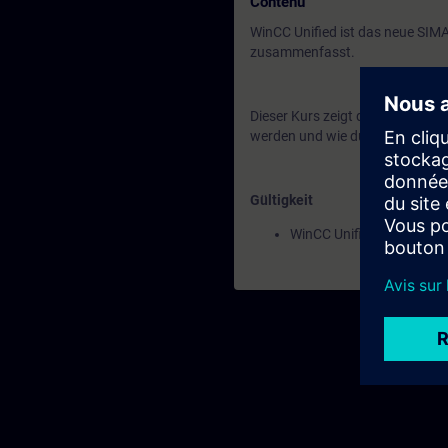
Contenu
WinCC Unified ist das neue SIM
zusammenfasst.
Dieser Kurs zeigt dir die wichti
werden und wie du sie hochrüste
Gültigkeit
WinCC Unified V20