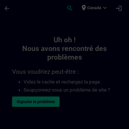
Passer au contenu principal
Page chargée
place
expand_more
arrow_back
search
login
Canada
Toc | SITRAIN
Uh oh !
Nous avons rencontré des
problèmes
Vous voudriez peut-être :
Videz le cache et rechargez la page.
Soupçonnez-vous un problème de site ?
Signaler le problème