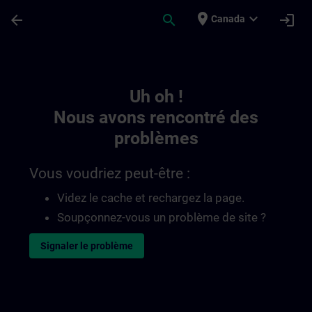
Passer au contenu principal
Page chargée
place
expand_more
arrow_back
search
login
Canada
Toc | SITRAIN
Uh oh !
Nous avons rencontré des
problèmes
Vous voudriez peut-être :
Videz le cache et rechargez la page.
Soupçonnez-vous un problème de site ?
Signaler le problème