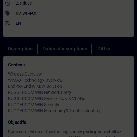
access_time
2.5 days
sell
RC-WIMAXP
translate
EN
Description
Dates et inscriptions
Offre
Contenu
Wireless Overview
WiMAX Technology Overview
End -to- End WiMAX Solution
RUGGEDCOM WIN Network Entry
RUGGEDCOM WIN Service Flow & VLANs
RUGGEDCOM WIN Security
RUGGEDCOM WIN Monitoring & Troubleshooting
Objectifs
Upon completion of this training course participants shall be