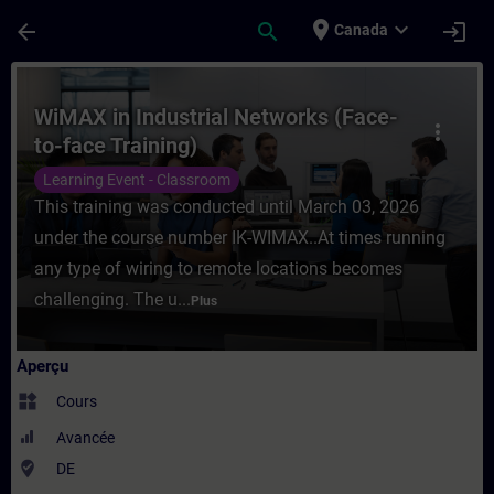
Passer au contenu principal
Page chargée
place
expand_more
arrow_back
search
login
Canada
Cours - WiMAX in Industrial Networks (Fac
WiMAX in Industrial Networks (Face-
more_vert
to-face Training)
Learning Event - Classroom
This training was conducted until March 03, 2026
under the course number IK-WIMAX..At times running
any type of wiring to remote locations becomes
challenging. The u...
Plus
Aperçu
widgets
Cours
Avancée
where_to_vote
DE