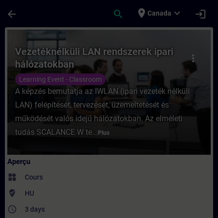
Passer au contenu principal
Page chargée
place
expand_more
arrow_back
search
login
Canada
Cours - Vezetéknélküli LAN rendszerek ipa
Vezetéknélküli LAN rendszerek ipari
more_vert
hálózatokban
Learning Event - Classroom
A képzés bemutatja az IWLAN (ipari vezeték nélküli
LAN) felépítését, tervezését, üzemeltetését és
működését valós idejű hálózatokban. Az elméleti
tudás SCALANCE W te...
Plus
Aperçu
widgets
Cours
where_to_vote
HU
access_time
3 days