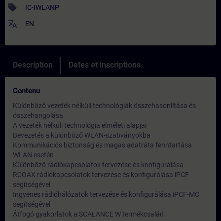
sell
IC-IWLANP
translate
EN
Description
Dates et inscriptions
Contenu
Különböző vezeték nélküli technológiák összehasonlítása és
összehangolása
A vezeték nélküli technológia elméleti alapjai
Bevezetés a különböző WLAN-szabványokba
Kommunikációs biztonság és magas adatráta fenntartása
WLAN esetén
Különböző rádiókapcsolatok tervezése és konfigurálása
RCOAX rádiókapcsolatok tervezése és konfigurálása iPCF
segítségével
Ingyenes rádióhálózatok tervezése és konfigurálása iPCF-MC
segítségével
Átfogó gyakorlatok a SCALANCE W termékcsalád