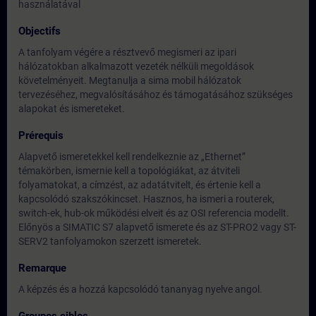
használatával
Objectifs
A tanfolyam végére a résztvevő megismeri az ipari
hálózatokban alkalmazott vezeték nélküli megoldások
követelményeit. Megtanulja a sima mobil hálózatok
tervezéséhez, megvalósításához és támogatásához szükséges
alapokat és ismereteket.
Prérequis
Alapvető ismeretekkel kell rendelkeznie az „Ethernet”
témakörben, ismernie kell a topológiákat, az átviteli
folyamatokat, a címzést, az adatátvitelt, és értenie kell a
kapcsolódó szakszókincset. Hasznos, ha ismeri a routerek,
switch-ek, hub-ok működési elveit és az OSI referencia modellt.
Előnyös a SIMATIC S7 alapvető ismerete és az ST-PRO2 vagy ST-
SERV2 tanfolyamokon szerzett ismeretek.
Remarque
A képzés és a hozzá kapcsolódó tananyag nyelve angol.