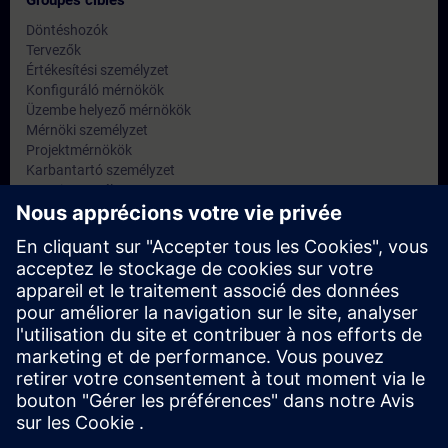
Groupes cibles
Döntéshozók
Tervezők
Értékesítési személyzet
Konfiguráló mérnökök
Üzembe helyező mérnökök
Mérnöki személyzet
Projektmérnökök
Karbantartó személyzet
Szervizszemélyzet
Ipar: ügyvezető igazgatók
IT: informatikai igazgatók, hálózattervezők és rendszergazdák
Dates et inscriptions
Actuellement, aucun événement disponible
Inscrivez-vous sur la liste de demandes et recevez une
notification dès que de nouvelles dates sont disponibles.
Activer le service de notification