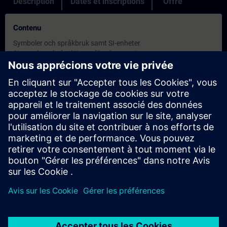
Description
Dates et inscriptions
Offre
Contenu
Symboler och språkbruk samt SI-enheter
Styr- och reglerfunktioner för värmesystem
Värmeteknik och värmebalans
Reglerteknik - Allmänna grunder
Styr- och reglerfunktioner för luftkonditioneringssystem
Arbetsuppgifter och laborationer
Objectifs
I den här fabrikatsoberoende grundkursen behandlar vi frågor
som berör funktioner för värme och ventilation samt hur vi
människor upplever komfort och inomhusklimat. Vi tittar även
på hur P- och PI-regulatorer fungerar och hur de ska anpassas
mot systemen. De vanligaste begreppen inom styr- och
reglerteknik reder vi också ut.
Saker som också behandlas i kursen:
Människans energibalans - är vår uppfattning om
inomhusklimatet endast beroende av lufttemperaturen eller