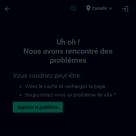
Passer au contenu principal
Page chargée
place
expand_more
arrow_back
search
login
Canada
Toc | SITRAIN
Uh oh !
Nous avons rencontré des
problèmes
Vous voudriez peut-être :
Videz le cache et rechargez la page.
Soupçonnez-vous un problème de site ?
Signaler le problème