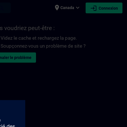
place
expand_more
login
earch
Canada
Connexion
 voudriez peut-être :
Videz le cache et rechargez la page.
Soupçonnez-vous un problème de site ?
naler le problème