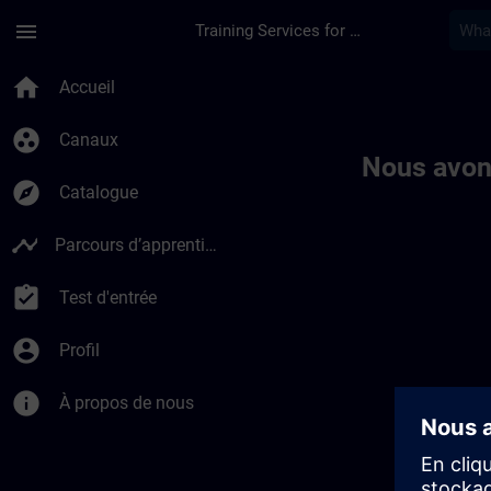
Passer au contenu principal
Page chargée
menu
Training Services for Digital Industries
Toc | SITRAIN
home
Accueil
group_work
Canaux
Nous avon
explore
Catalogue
timeline
Parcours d’apprentissage
assignment_turned_in
Test d'entrée
account_circle
Profil
info
À propos de nous