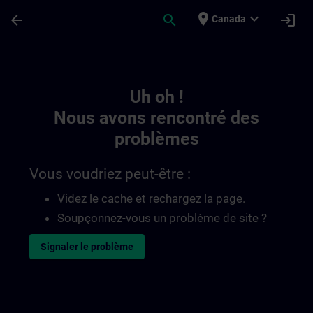
Passer au contenu principal
Page chargée
place
expand_more
arrow_back
search
login
Canada
Toc | SITRAIN
Uh oh !
Nous avons rencontré des
problèmes
Vous voudriez peut-être :
Videz le cache et rechargez la page.
Soupçonnez-vous un problème de site ?
Signaler le problème