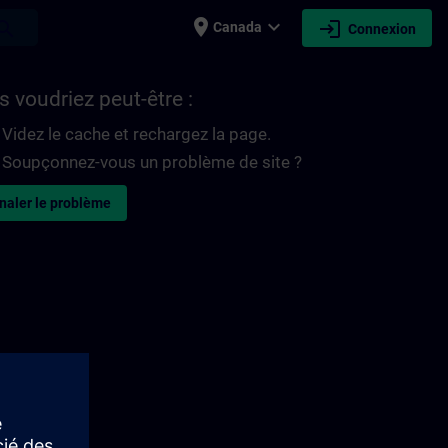
place
expand_more
login
earch
Canada
Connexion
 voudriez peut-être :
Videz le cache et rechargez la page.
Soupçonnez-vous un problème de site ?
naler le problème