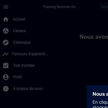
Passer au contenu principal
Page chargée
menu
Training Services for Digital Industries
Toc | SITRAIN
home
Accueil
group_work
Canaux
Nous avon
explore
Catalogue
timeline
Parcours d’apprentissage
assignment_turned_in
Test d'entrée
account_circle
Profil
info
À propos de nous