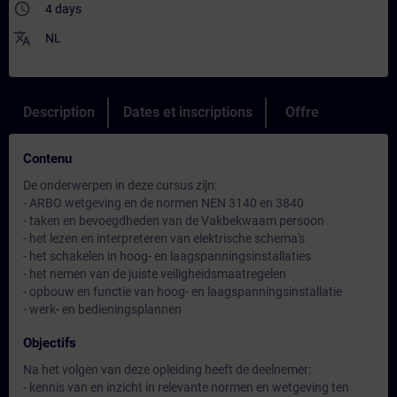
access_time
4 days
translate
NL
Description
Dates et inscriptions
Offre
Contenu
De onderwerpen in deze cursus zijn:
- ARBO wetgeving en de normen NEN 3140 en 3840
- taken en bevoegdheden van de Vakbekwaam persoon
- het lezen en interpreteren van elektrische schema's
- het schakelen in hoog- en laagspanningsinstallaties
- het nemen van de juiste veiligheidsmaatregelen
- opbouw en functie van hoog- en laagspanningsinstallatie
- werk- en bedieningsplannen
Objectifs
Na het volgen van deze opleiding heeft de deelnemer:
- kennis van en inzicht in relevante normen en wetgeving ten