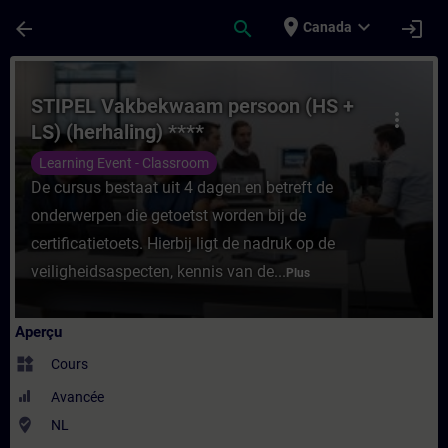
Passer au contenu principal
Page chargée
place
expand_more
arrow_back
search
login
Canada
Cours - STIPEL Vakbekwaam persoon (HS + 
STIPEL Vakbekwaam persoon (HS +
more_vert
LS) (herhaling) ****
Learning Event - Classroom
De cursus bestaat uit 4 dagen en betreft de
onderwerpen die getoetst worden bij de
certificatietoets. Hierbij ligt de nadruk op de
veiligheidsaspecten, kennis van de...
Plus
Aperçu
widgets
Cours
Avancée
where_to_vote
NL