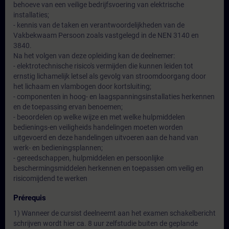
behoeve van een veilige bedrijfsvoering van elektrische
installaties;
- kennis van de taken en verantwoordelijkheden van de
Vakbekwaam Persoon zoals vastgelegd in de NEN 3140 en
3840.
Na het volgen van deze opleiding kan de deelnemer:
- elektrotechnische risico's vermijden die kunnen leiden tot
ernstig lichamelijk letsel als gevolg van stroomdoorgang door
het lichaam en vlambogen door kortsluiting;
- componenten in hoog- en laagspanningsinstallaties herkennen
en de toepassing ervan benoemen;
- beoordelen op welke wijze en met welke hulpmiddelen
bedienings-en veiligheids handelingen moeten worden
uitgevoerd en deze handelingen uitvoeren aan de hand van
werk- en bedieningsplannen;
- gereedschappen, hulpmiddelen en persoonlijke
beschermingsmiddelen herkennen en toepassen om veilig en
risicomijdend te werken
Prérequis
1) Wanneer de cursist deelneemt aan het examen schakelbericht
schrijven wordt hier ca. 8 uur zelfstudie buiten de geplande