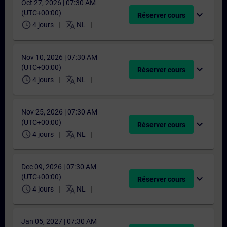
Oct 27, 2026 | 07:30 AM
(UTC+00:00)
expand_more
Réserver cours
schedule
translate
4 jours
NL
Nov 10, 2026 | 07:30 AM
(UTC+00:00)
expand_more
Réserver cours
schedule
translate
4 jours
NL
Nov 25, 2026 | 07:30 AM
(UTC+00:00)
expand_more
Réserver cours
schedule
translate
4 jours
NL
Dec 09, 2026 | 07:30 AM
(UTC+00:00)
expand_more
Réserver cours
schedule
translate
4 jours
NL
Jan 05, 2027 | 07:30 AM