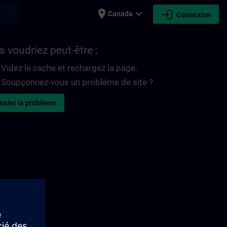
place
expand_more
login
earch
Canada
Connexion
 voudriez peut-être :
Videz le cache et rechargez la page.
Soupçonnez-vous un problème de site ?
naler le problème