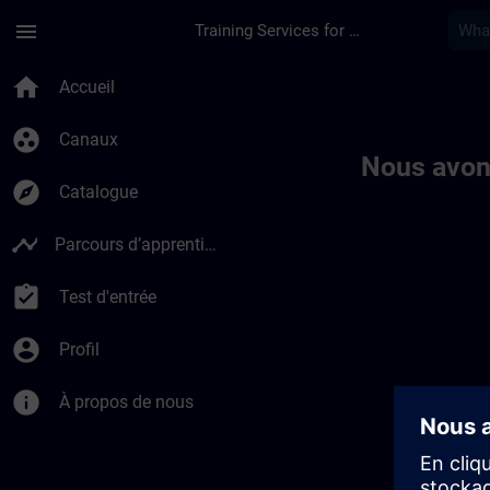
Passer au contenu principal
Page chargée
menu
Training Services for Digital Industries
Toc | SITRAIN
home
Accueil
group_work
Canaux
Nous avon
explore
Catalogue
timeline
Parcours d’apprentissage
assignment_turned_in
Test d'entrée
account_circle
Profil
info
À propos de nous