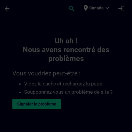
Passer au contenu principal
Page chargée
place
expand_more
arrow_back
search
login
Canada
Toc | SITRAIN
Uh oh !
Nous avons rencontré des
problèmes
Vous voudriez peut-être :
Videz le cache et rechargez la page.
Soupçonnez-vous un problème de site ?
Signaler le problème