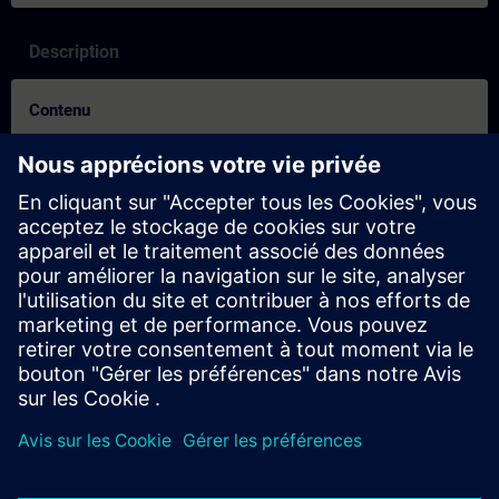
Description
Contenu
Mit dem Lernen in der neuen digitalen Realität profitieren Sie von
der gewohnten Qualität unserer Präsenztrainings in
Kombination mit den Vorteilen des Onlinelernens. In den Online-
Trainings vermitteln Ihnen unsere Lernbegleiter in Live-
Theorievorträgen und praktischen Übungen vollumfänglich und
praxisnah die in den Lernzielen beschriebenen Trainingsinhalte.
Im virtuellen Klassenzimmer steht Ihnen der SITRAIN
Lernbegleiter jederzeit für Fragen, Erklärungen und
Fachgespräche zur Verfügung. Dies gilt auch während den
individuellen praktischen Übungen. Diese werden im Virtual Lab
oder remote an unseren Trainingsgeräten durchgeführt.