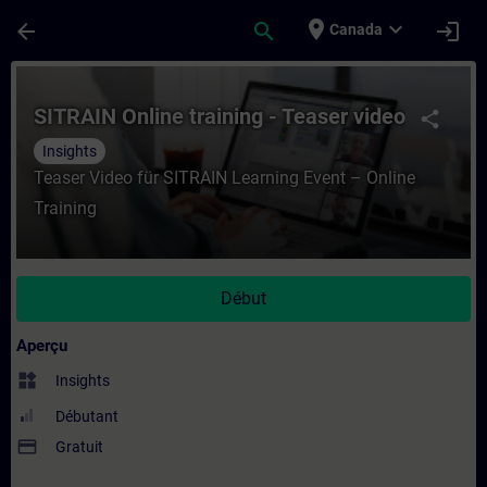
Passer au contenu principal
Page chargée
place
expand_more
arrow_back
search
login
Canada
Cours - SITRAIN Online training - Teaser 
SITRAIN Online training - Teaser video
share
Insights
Teaser Video für SITRAIN Learning Event – Online
Training
Début
Aperçu
widgets
Insights
Débutant
payment
Gratuit