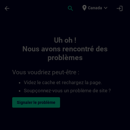
Passer au contenu principal
Page chargée
place
expand_more
arrow_back
search
login
Canada
Toc | SITRAIN
Uh oh !
Nous avons rencontré des
problèmes
Vous voudriez peut-être :
Videz le cache et rechargez la page.
Soupçonnez-vous un problème de site ?
Signaler le problème