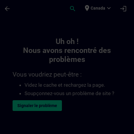
Passer au contenu principal
Page chargée
place
expand_more
arrow_back
search
login
Canada
Toc | SITRAIN
Uh oh !
Nous avons rencontré des
problèmes
Vous voudriez peut-être :
Videz le cache et rechargez la page.
Soupçonnez-vous un problème de site ?
Signaler le problème