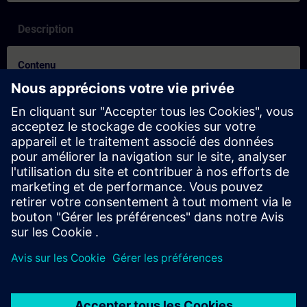
Description
Contenu
SITRAIN – Egenskaper og diff erensiering av læringsformatene