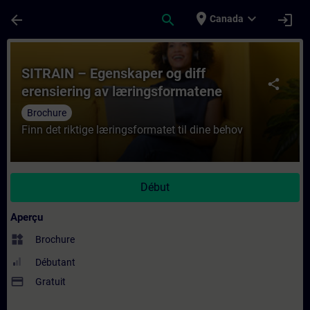
Passer au contenu principal
Page chargée
place
expand_more
arrow_back
search
login
Canada
Cours - SITRAIN – Egenskaper og diff eren
SITRAIN – Egenskaper og diff
share
erensiering av læringsformatene
Brochure
Finn det riktige læringsformatet til dine behov
Début
Aperçu
widgets
Brochure
Débutant
payment
Gratuit