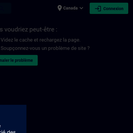
place
expand_more
login
earch
Canada
Connexion
 voudriez peut-être :
Videz le cache et rechargez la page.
Soupçonnez-vous un problème de site ?
naler le problème