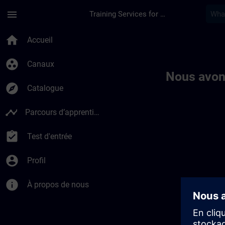
Passer au contenu principal
Page chargée
menu
Training Services for Digital Industries
Toc | SITRAIN
home
Accueil
group_work
Canaux
Nous avon
explore
Catalogue
timeline
Parcours d’apprentissage
assignment_turned_in
Test d'entrée
account_circle
Profil
info
À propos de nous