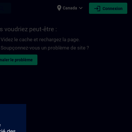
place
expand_more
login
earch
Canada
Connexion
 voudriez peut-être :
Videz le cache et rechargez la page.
Soupçonnez-vous un problème de site ?
naler le problème