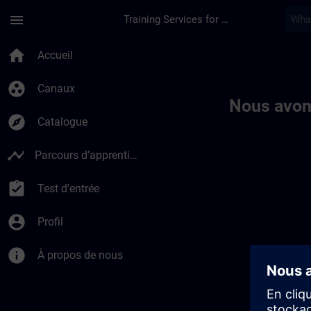
Passer au contenu principal
Page chargée
menu
Training Services for Digital Industries
Toc | SITRAIN
home
Accueil
group_work
Canaux
Nous avon
explore
Catalogue
timeline
Parcours d’apprentissage
assignment_turned_in
Test d'entrée
account_circle
Profil
info
À propos de nous