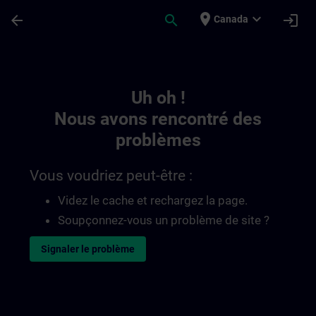
Passer au contenu principal
Page chargée
place
expand_more
arrow_back
search
login
Canada
Toc | SITRAIN
Uh oh !
Nous avons rencontré des
problèmes
Vous voudriez peut-être :
Videz le cache et rechargez la page.
Soupçonnez-vous un problème de site ?
Signaler le problème