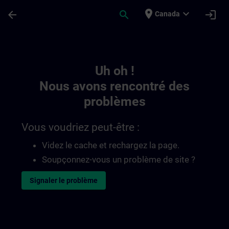
Passer au contenu principal
Page chargée
place
expand_more
arrow_back
search
login
Canada
Toc | SITRAIN
Uh oh !
Nous avons rencontré des
problèmes
Vous voudriez peut-être :
Videz le cache et rechargez la page.
Soupçonnez-vous un problème de site ?
Signaler le problème