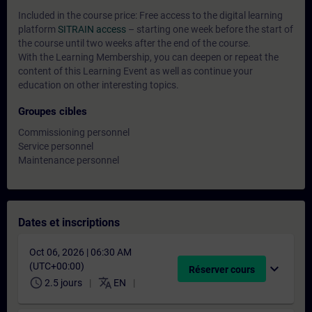
Included in the course price: Free access to the digital learning
platform
SITRAIN access
– starting one week before the start of
the course until two weeks after the end of the course.
With the Learning Membership, you can deepen or repeat the
content of this Learning Event as well as continue your
education on other interesting topics.
Groupes cibles
Commissioning personnel
Service personnel
Maintenance personnel
Dates et inscriptions
Oct 06, 2026 | 06:30 AM
(UTC+00:00)
expand_more
Réserver cours
schedule
translate
2.5 jours
EN