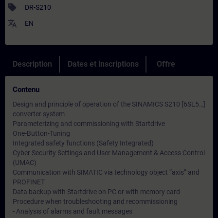
sell
DR-S210
translate
EN
Description
Dates et inscriptions
Offre
Contenu
Design and principle of operation of the SINAMICS S210 [6SL5…]
converter system
Parameterizing and commissioning with Startdrive
One-Button-Tuning
Integrated safety functions (Safety Integrated)
Cyber ​​Security Settings and User Management & Access Control
(UMAC)
Communication with SIMATIC via technology object “axis” and
PROFINET
Data backup with Startdrive on PC or with memory card
Procedure when troubleshooting and recommissioning
- Analysis of alarms and fault messages