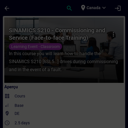
Passer au contenu principal
Page chargée
place
expand_more
arrow_back
search
login
Canada
Cours - SINAMICS S210 - Commissioning an
SINAMICS S210 - Commissioning and
more_vert
Service (Face-to-face Training)
Learning Event - Classroom
In this course you will learn how to handle the
SINAMICS S210 [6SL5…] drives during commissioning
and in the event of a fault.
Aperçu
widgets
Cours
Base
where_to_vote
DE
access_time
2.5 days